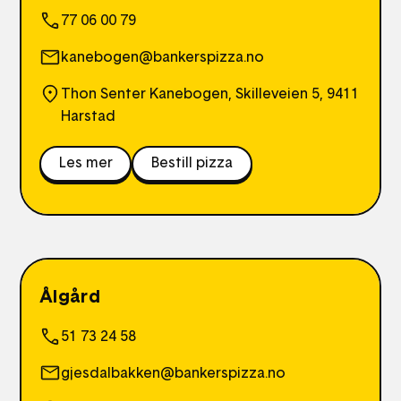
77 06 00 79
kanebogen@bankerspizza.no
Thon Senter Kanebogen, Skilleveien 5, 9411
Harstad
Les mer
Bestill pizza
Ålgård
51 73 24 58
gjesdalbakken@bankerspizza.no