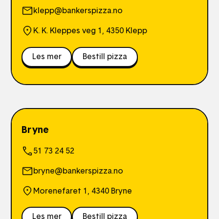
klepp@bankerspizza.no
K. K. Kleppes veg 1, 4350 Klepp
Les mer
Bestill pizza
Bryne
51 73 24 52
bryne@bankerspizza.no
Morenefaret 1, 4340 Bryne
Les mer
Bestill pizza