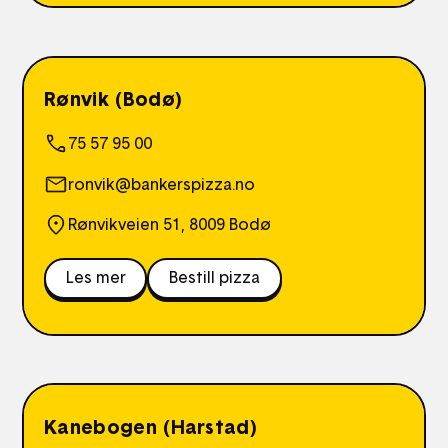
Rønvik (Bodø)
75 57 95 00
ronvik@bankerspizza.no
Rønvikveien 51, 8009 Bodø
Les mer
Bestill pizza
Kanebogen (Harstad)