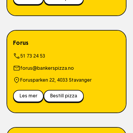
Forus
51 73 24 53
forus@bankerspizza.no
Forusparken 22, 4033 Stavanger
Les mer
Bestill pizza