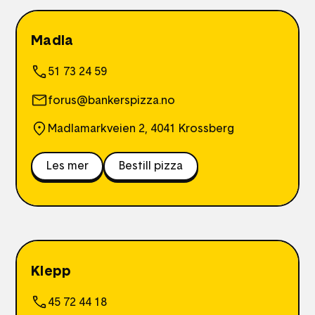
Madla
51 73 24 59
forus@bankerspizza.no
Madlamarkveien 2, 4041 Krossberg
Les mer
Bestill pizza
Klepp
45 72 44 18