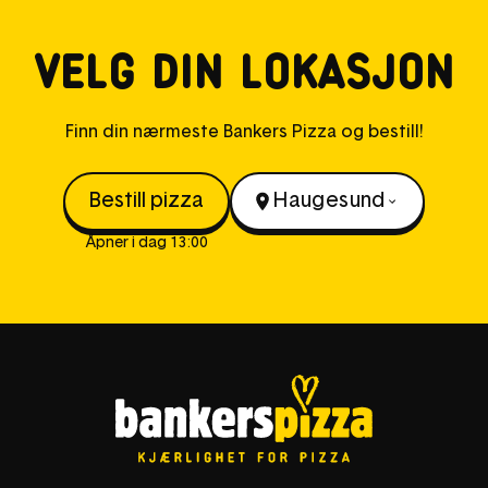
Velg din lokasjon
Finn din nærmeste Bankers Pizza og bestill!
Bestill pizza
Haugesund
Åpner i dag 13:00