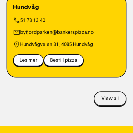
Hundvåg
51 73 13 40
byfjordparken@bankerspizza.no
Hundvågveien 31, 4085 Hundvåg
Les mer
Bestill pizza
View all