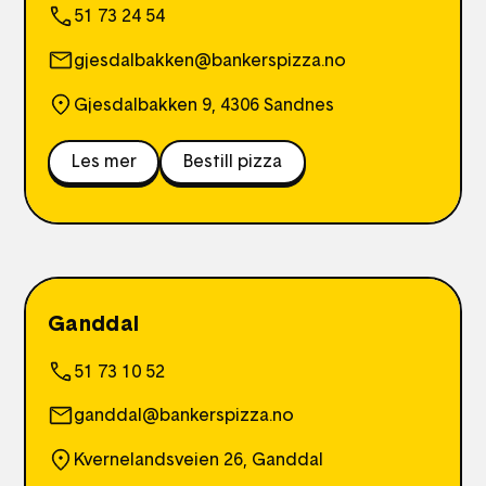
51 73 24 54
gjesdalbakken@bankerspizza.no
Gjesdalbakken 9, 4306 Sandnes
Les mer
Bestill pizza
Ganddal
51 73 10 52
ganddal@bankerspizza.no
Kvernelandsveien 26, Ganddal